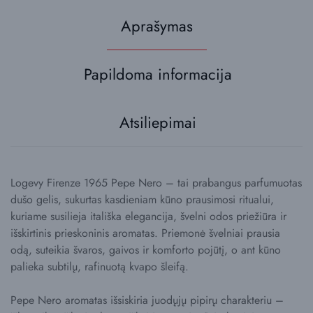
Aprašymas
Papildoma informacija
Atsiliepimai
Logevy Firenze 1965 Pepe Nero – tai prabangus parfumuotas
dušo gelis, sukurtas kasdieniam kūno prausimosi ritualui,
kuriame susilieja itališka elegancija, švelni odos priežiūra ir
išskirtinis prieskoninis aromatas. Priemonė švelniai prausia
odą, suteikia švaros, gaivos ir komforto pojūtį, o ant kūno
palieka subtilų, rafinuotą kvapo šleifą.
Pepe Nero aromatas išsiskiria juodųjų pipirų charakteriu –