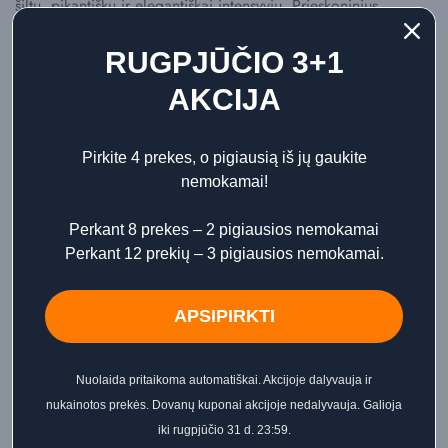
šiltu, pikantišku ir elegantiškai intensyviu. Prieskoninius
akordus papildo gaivesni citrusiniai niuansai, kurie suteikia
kvapui švaros ir energijos, o medienos, ambros ir muskuso
RUGPJŪČIO 3+1
natos kuria gilesnį, šiltesnį ir prabangesnį pagrindą.
AKCIJA
Tai aromatas tiems, kurie mėgsta ne saldžius, o
išraiškingesnius, modernesnius ir charakteringus kvapus. Jis
Pirkite 4 prekes, o pigiausią iš jų gaukite
puikiai tinka tiek vyrams, tiek moterims, vertinantiems nišinės
nemokamai!
parfumerijos įkvėptą kūno priežiūrą ir norintiems, kad net
kasdienis dušas taptų estetišku, subtiliai parfumuotu ritualu.
Perkant 8 prekes – 2 pigiausios nemokamai
Perkant 12 prekių – 3 pigiausios nemokamai.
500 ml formatas yra patogus kasdieniam naudojimui
namuose, o stilingas buteliukas gražiai dera vonios kambaryje.
APSIPIRKTI
Kvapo natos:
🖤 Viršutinės natos: juodieji pipirai, prieskoniniai akordai
Nuolaida pritaikoma automatiškai. Akcijoje dalyvauja ir
🍊 Vidurinės natos: citrusiniai niuansai, aromatinė gaiva
nukainotos prekės. Dovanų kuponai akcijoje nedalyvauja. Galioja
🌳 Bazinės natos: mediena, ambra, muskusas
iki rugpjūčio 31 d. 23:59.