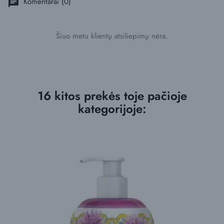
Komentarai (0)
chat
Šiuo metu klientų atsiliepimų nėra.
16 kitos prekės toje pačioje
kategorijoje: