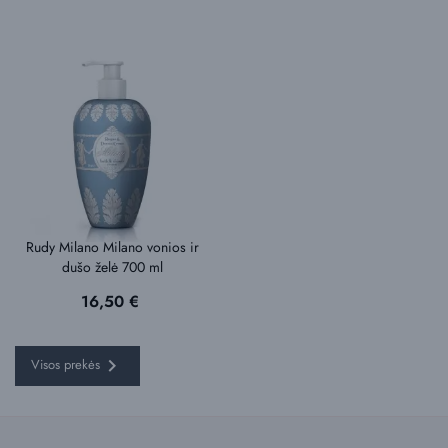
Rudy Milano Milano vonios ir
dušo želė 700 ml
Kaina
16,50 €

Visos prekės