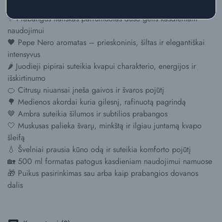
Ypatybės:
✨ Prabangus itališkas parfumuotas dušo gelis kasdieniam
naudojimui
🖤 Pepe Nero aromatas – prieskoninis, šiltas ir elegantiškai
intensyvus
🌶️ Juodieji pipirai suteikia kvapui charakterio, energijos ir
išskirtinumo
🍊 Citrusų niuansai įneša gaivos ir švaros pojūtį
🌳 Medienos akordai kuria gilesnį, rafinuotą pagrindą
🤎 Ambra suteikia šilumos ir subtilios prabangos
🤍 Muskusas palieka švarų, minkštą ir ilgiau juntamą kvapo
šleifą
💧 Švelniai prausia kūno odą ir suteikia komforto pojūtį
🏡 500 ml formatas patogus kasdieniam naudojimui namuose
🎁 Puikus pasirinkimas sau arba kaip prabangios dovanos
dalis