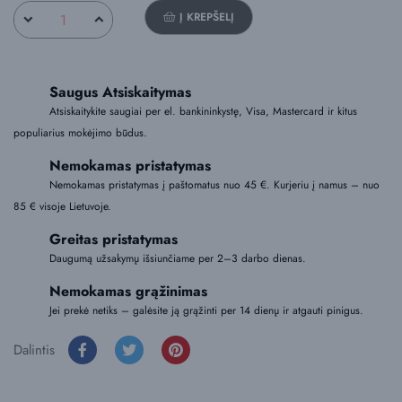
Į KREPŠELĮ
Saugus Atsiskaitymas
Atsiskaitykite saugiai per el. bankininkystę, Visa, Mastercard ir kitus
populiarius mokėjimo būdus.
Nemokamas pristatymas
Nemokamas pristatymas į paštomatus nuo 45 €. Kurjeriu į namus – nuo
85 € visoje Lietuvoje.
Greitas pristatymas
Daugumą užsakymų išsiunčiame per 2–3 darbo dienas.
Nemokamas grąžinimas
Jei prekė netiks – galėsite ją grąžinti per 14 dienų ir atgauti pinigus.
Dalintis