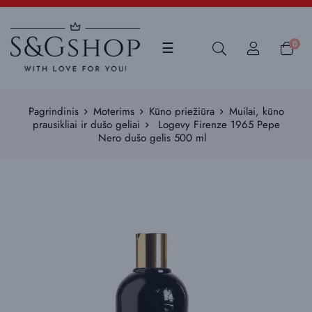
Toggle
0
☰
navigation
Pagrindinis
Moterims
Kūno priežiūra
Muilai, kūno
prausikliai ir dušo geliai
Logevy Firenze 1965 Pepe
Nero dušo gelis 500 ml