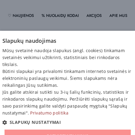
♡ NAUJIENOS
% NUOLAIDŲ KODAI
AKCIJOS
APIE MUS
PRISTATYMAS
ATSISKAITYMAS
GRĄŽINIMAS
Slapukų naudojimas
Mūsų svetainė naudoja slapukus (angl. cookies) tinkamam
PRIVATUMO POLITIKA
svetainės veikimui užtikrinti, statistiniais bei rinkodaros
tikslais.
Būtini slapukai yra privalomi tinkamam interneto svetainės ir
elektroninių paslaugų veikimui. Šiems slapukams nėra
reikalingas Jūsų sutikimas.
Jūs galite atskirai sutikti su 3-ių šalių funkcinių, statistikos ir
PIRKĖJAMS

rinkodaros slapukų naudojimu. Peržiūrėti slapukų sąrašą ir
INFORMACIJA

savo pasirinkimą galite valdyti paspaudę mygtuką "Slapukų
nustatymai".
Privatumo politika
© 2021–2026 SHOPSG.LT • Visos teisės saugomos
SLAPUKŲ NUSTATYMAI
Mūsų draugai
:
www.varle.lt