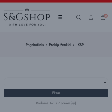
Toggle
0
☰
navigation
Pagrindinis
Prekių ženklai
KSP

Filtras
Rodoma 1-7 iš 7 prekės(-ių)