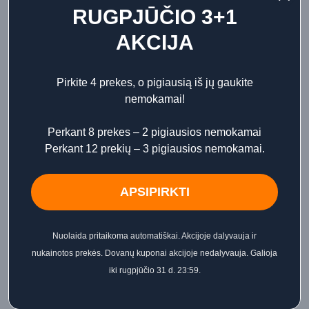
RUGPJŪČIO 3+1
AKCIJA
KSP Black Virgin EDP nišiniai
KSP Duelle Rose EDP nišiniai
Pirkite 4 prekes, o pigiausią iš jų gaukite
kvepalai 50 ml
kvepalai 50 ml
nemokamai!
Kaina
Kaina
79,00 €
79,00 €
Perkant 8 prekes – 2 pigiausios nemokamai
Perkant 12 prekių – 3 pigiausios nemokamai.
APSIPIRKTI
KSP Sugar EDP nišiniai kvepalai
50 ml
Nuolaida pritaikoma automatiškai. Akcijoje dalyvauja ir
Kaina
79,00 €
nukainotos prekės. Dovanų kuponai akcijoje nedalyvauja. Galioja
iki rugpjūčio 31 d. 23:59.