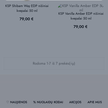
KSP Shibam Way EDP nišiniai
kvepalai 50 ml
KSP Vanilla Amber EDP nišiniai
kvepalai 50 ml
Kaina
79,00 €
Kaina
79,00 €
Rodoma 1-7 iš 7 prekės(-ių)
♡ NAUJIENOS
% NUOLAIDŲ KODAI
AKCIJOS
APIE MUS