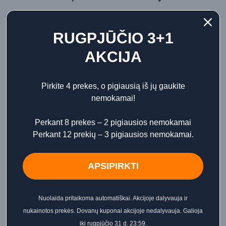
Atsiliepimai
RUGPJŪČIO 3+1
AKCIJA
⭐ APIE PRODUKTĄ
Pirkite 4 prekes, o pigiausią iš jų gaukite
„Blancreme Mango putojantis kremas 330 ml“ – tai
nemokamai!
putojantis kremas, sukurtas kasdienei odos priežiūrai ir
maloniai naudojimo patirčiai. Subtilūs Mango akordai suteikia
Perkant 8 prekes – 2 pigiausios nemokamai
produktui išskirtinį charakterį ir leidžia mėgautis jaukia,
Perkant 12 prekių – 3 pigiausios nemokamai.
malonia rutina.
🌿 PRODUKTO CHARAKTERIS
APSIPIRKTI
Mango aromato akordai sukuria malonų ir išraiškingą pojūtį,
kuris kasdienę priežiūrą paverčia dar malonesne.
Nuolaida pritaikoma automatiškai. Akcijoje dalyvauja ir
nukainotos prekės. Dovanų kuponai akcijoje nedalyvauja. Galioja
💎 PRIVALUMAI
iki rugpjūčio 31 d. 23:59.