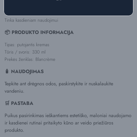
Švelniai valo odą
Maloni tekstūra ir komfortiškas naudojimas
Tinka kasdieniam naudojimui
📦 PRODUKTO INFORMACIJA
Tipas: putojantis kremas
Tūris / svoris: 330 ml
Prekės ženklas: Blancrème
🧴 NAUDOJIMAS
Tepkite ant drėgnos odos, paskirstykite ir nuskalaukite
vandeniu.
🛒 PASTABA
Puikus pasirinkimas ieškantiems estetiško, maloniai naudojamo
ir kasdienei rutinai pritaikyto kūno ar veido priežiūros
produkto.