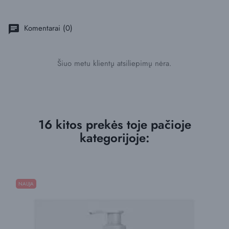
Komentarai (0)
chat
Šiuo metu klientų atsiliepimų nėra.
16 kitos prekės toje pačioje
kategorijoje:
NAUJA