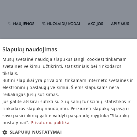
♡ NAUJIENOS
% NUOLAIDŲ KODAI
AKCIJOS
APIE MUS
PRISTATYMAS
ATSISKAITYMAS
GRĄŽINIMAS
Slapukų naudojimas
Mūsų svetainė naudoja slapukus (angl. cookies) tinkamam
PRIVATUMO POLITIKA
svetainės veikimui užtikrinti, statistiniais bei rinkodaros
tikslais.
Būtini slapukai yra privalomi tinkamam interneto svetainės ir
elektroninių paslaugų veikimui. Šiems slapukams nėra
reikalingas Jūsų sutikimas.
Jūs galite atskirai sutikti su 3-ių šalių funkcinių, statistikos ir
PIRKĖJAMS

rinkodaros slapukų naudojimu. Peržiūrėti slapukų sąrašą ir
INFORMACIJA

savo pasirinkimą galite valdyti paspaudę mygtuką "Slapukų
nustatymai".
Privatumo politika
© 2021–2026 SHOPSG.LT • Visos teisės saugomos
SLAPUKŲ NUSTATYMAI