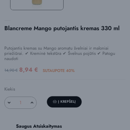
Blancreme Mango putojantis kremas 330 ml
Putojantis kremas su Mango aromatu švelniai ir maloniai
priežiūrai. ✔ Kreminė tekstūra ✔ Švelnus pojūtis ✔ Patogu
naudoti
8,94 €
14,90 €
SUTAUPOTE 40%
Kiekis
Į KREPŠELĮ
Saugus Atsiskaitymas