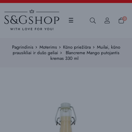
Toggle
0
☰
navigation
Pagrindinis
Moterims
Kūno priežiūra
Muilai, kūno
prausikliai ir dušo geliai
Blancreme Mango putojantis
kremas 330 ml