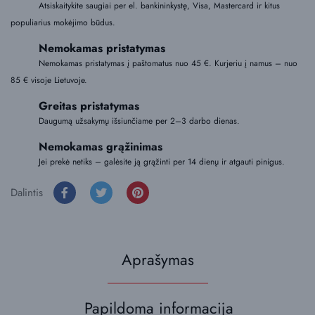
Atsiskaitykite saugiai per el. bankininkystę, Visa, Mastercard ir kitus
populiarius mokėjimo būdus.
Nemokamas pristatymas
Nemokamas pristatymas į paštomatus nuo 45 €. Kurjeriu į namus – nuo
85 € visoje Lietuvoje.
Greitas pristatymas
Daugumą užsakymų išsiunčiame per 2–3 darbo dienas.
Nemokamas grąžinimas
Jei prekė netiks – galėsite ją grąžinti per 14 dienų ir atgauti pinigus.
Dalintis
Aprašymas
Papildoma informacija