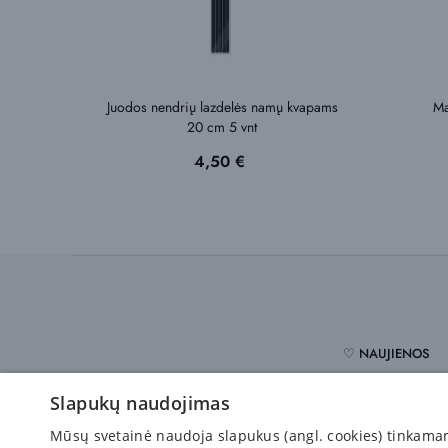
Juodos nendrių lazdelės namų kvapams
Ma
20 cm 5 vnt
Kaina
4,50 €
♡ NAUJIENOS
Slapukų naudojimas
Pirkėjams
Mūsų svetainė naudoja slapukus (angl. cookies) tinkamam s