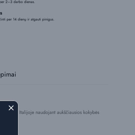
per 2–3 darbo dienas.
s
žinti per 14 dienų ir atgauti pinigus.
epimai
 sukurtas Italijoje naudojant aukščiausios kokybės