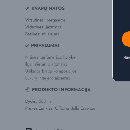
🌿
KVAPŲ NATOS
Viršutinės:
bergamotė
Vidurinės:
jazminas
Bazinės:
muskusas
✔️
PRIVALUMAI
Nišinės parfumerijos kokybė
Nuol
Ilgai išliekantis aromatas
Unikalios kvapų kompozicijos
Luxury interjero akcentas
📦
PRODUKTO INFORMACIJA
Dydis:
500 ml
Prekės ženklas:
Officina delle Essenze