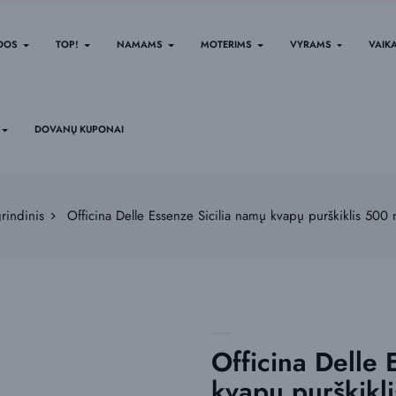
IDOS
TOP!
NAMAMS
MOTERIMS
VYRAMS
VAIK
DOVANŲ KUPONAI
rindinis
Officina Delle Essenze Sicilia namų kvapų purškiklis 500 
Officina Delle 
kvapų purškikl