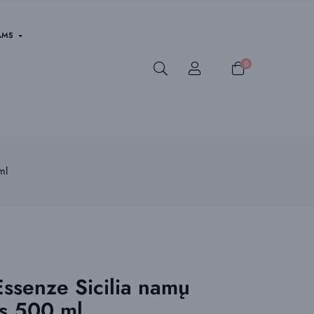
AMS
0
ml
Essenze Sicilia namų
is 500 ml