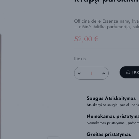
Officina delle Essenze namų kvap
– nišinė itališka parfumerija, suk
52,00 €
Kiekis
Į K
Saugus Atsiskaitymas
Atsiskaitykite saugiai per el. ba
Nemokamas pristatym
Nemokamas pristatymas į paštoma
Greitas pristatymas