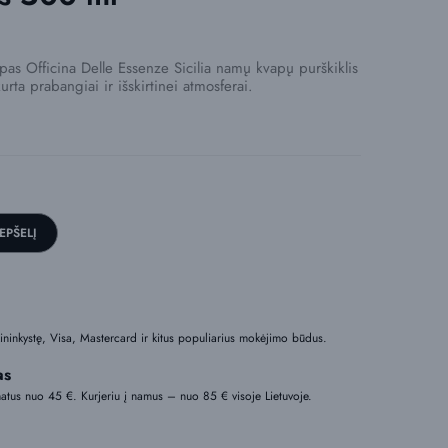
as Officina Delle Essenze Sicilia namų kvapų purškiklis
urta prabangiai ir išskirtinei atmosferai.
REPŠELĮ
nkininkystę, Visa, Mastercard ir kitus populiarius mokėjimo būdus.
as
tus nuo 45 €. Kurjeriu į namus – nuo 85 € visoje Lietuvoje.