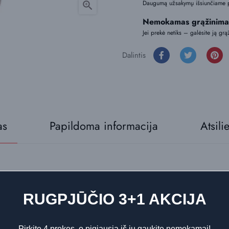
Daugumą užsakymų išsiunčiame 

Nemokamas grąžinima
Jei prekė netiks – galėsite ją grą
Dalintis
as
Papildoma informacija
Atsili
 namų kvapų purškiklis – nišinės parfumerijos įkvėptas namų kvapas,
RUGPJŪČIO 3+1 AKCIJA
riniai – su aiškia struktūra ir išraiškingu charakteriu.
Pirkite 4 prekes, o pigiausią iš jų gaukite nemokamai!