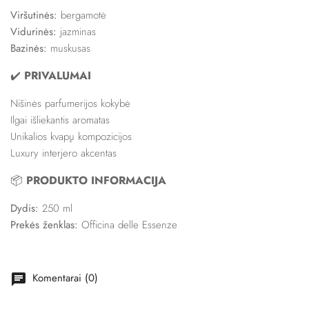
Viršutinės:
bergamotė
Vidurinės:
jazminas
Bazinės:
muskusas
✔️
PRIVALUMAI
Nišinės parfumerijos kokybė
Ilgai išliekantis aromatas
Unikalios kvapų kompozicijos
Luxury interjero akcentas
📦
PRODUKTO INFORMACIJA
Dydis:
250 ml
Prekės ženklas:
Officina delle Essenze
Komentarai (0)
chat