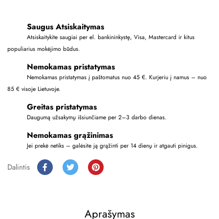
Saugus Atsiskaitymas
Atsiskaitykite saugiai per el. bankininkystę, Visa, Mastercard ir kitus
populiarius mokėjimo būdus.
Nemokamas pristatymas
Nemokamas pristatymas į paštomatus nuo 45 €. Kurjeriu į namus – nuo
85 € visoje Lietuvoje.
Greitas pristatymas
Daugumą užsakymų išsiunčiame per 2–3 darbo dienas.
Nemokamas grąžinimas
Jei prekė netiks – galėsite ją grąžinti per 14 dienų ir atgauti pinigus.
Dalintis
Aprašymas