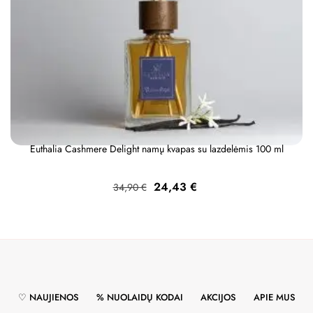
Euthalia Cashmere Delight namų kvapas su lazdelėmis 100 ml
Bazinė
Kaina
24,43 €
34,90 €
kaina
♡ NAUJIENOS
% NUOLAIDŲ KODAI
AKCIJOS
APIE MUS