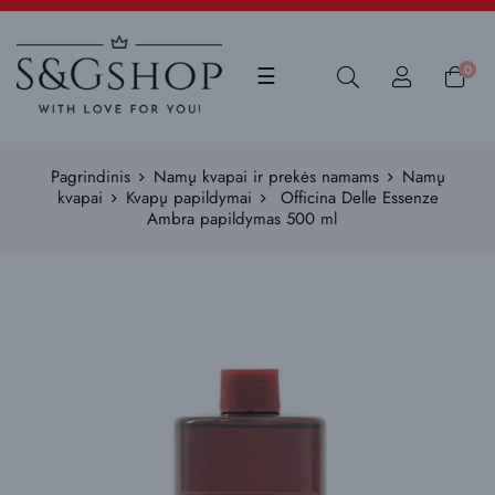
Toggle
0
☰
navigation
Pagrindinis
Namų kvapai ir prekės namams
Namų
kvapai
Kvapų papildymai
Officina Delle Essenze
Ambra papildymas 500 ml