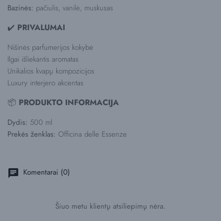
Bazinės:
pačiulis, vanilė, muskusas
✔️
PRIVALUMAI
Nišinės parfumerijos kokybė
Ilgai išliekantis aromatas
Unikalios kvapų kompozicijos
Luxury interjero akcentas
📦
PRODUKTO INFORMACIJA
Dydis:
500 ml
Prekės ženklas:
Officina delle Essenze
Komentarai (0)
chat
Šiuo metu klientų atsiliepimų nėra.