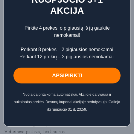
Papildoma informacija
AKCIJA
Atsiliepimai
Pirkite 4 prekes, o pigiausią iš jų gaukite
nemokamai!
Perkant 8 prekes – 2 pigiausios nemokamai
✨
APIE PRODUKTĄ
Perkant 12 prekių – 3 pigiausios nemokamai.
Officina delle Essenze Officina Delle Essenze Ambra
papildymas – nišinės parfumerijos įkvėptas namų kvapas,
APSIPIRKTI
sukurtas Italijoje naudojant aukščiausios kokybės ingredientus.
Kiekviena kompozicija kuriama kaip tikri parfumerijos kūriniai
Nuolaida pritaikoma automatiškai. Akcijoje dalyvauja ir
– su aiškia struktūra ir išraiškingu charakteriu.
nukainotos prekės. Dovanų kuponai akcijoje nedalyvauja. Galioja
iki rugpjūčio 31 d. 23:59.
🌿
KVAPŲ NATOS
Viršutinės:
bergamotė, citrina
Vidurinės:
gintaras, labdanumas