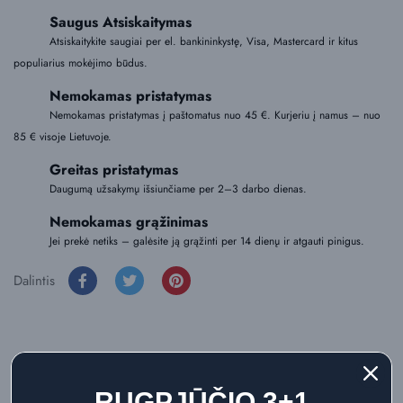
Saugus Atsiskaitymas
Atsiskaitykite saugiai per el. bankininkystę, Visa, Mastercard ir kitus
populiarius mokėjimo būdus.
Nemokamas pristatymas
Nemokamas pristatymas į paštomatus nuo 45 €. Kurjeriu į namus – nuo
85 € visoje Lietuvoje.
Greitas pristatymas
Daugumą užsakymų išsiunčiame per 2–3 darbo dienas.
Nemokamas grąžinimas
Jei prekė netiks – galėsite ją grąžinti per 14 dienų ir atgauti pinigus.
Dalintis
Aprašymas
RUGPJŪČIO 3+1