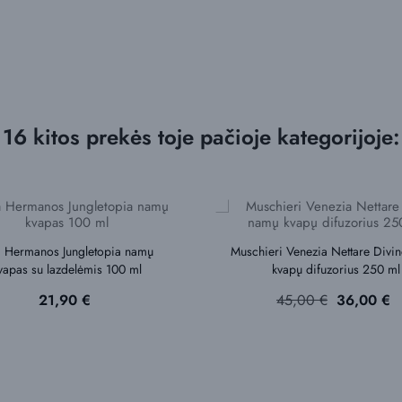
16 kitos prekės toje pačioje kategorijoje:
a Hermanos Jungletopia namų
Muschieri Venezia Nettare Divi
vapas su lazdelėmis 100 ml
kvapų difuzorius 250 ml
Kaina
Bazinė
Kaina
21,90 €
45,00 €
36,00 €
kaina