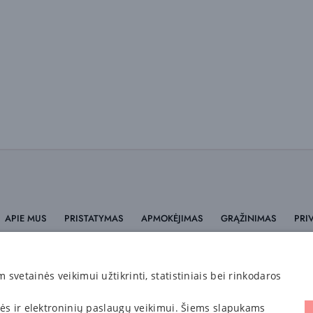
APIE MUS
PRISTATYMAS
APMOKĖJIMAS
GRĄŽINIMAS
PRI
Informacija
vetainės veikimui užtikrinti, statistiniais bei rinkodaros
nės ir elektroninių paslaugų veikimui. Šiems slapukams