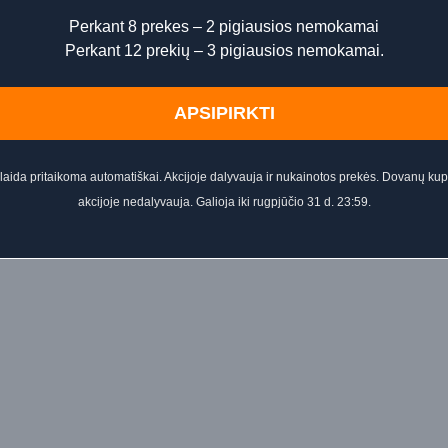
Perkant 8 prekes – 2 pigiausios nemokamai
Perkant 12 prekių – 3 pigiausios nemokamai.
APSIPIRKTI
aida pritaikoma automatiškai. Akcijoje dalyvauja ir nukainotos prekės. Dovanų ku
akcijoje nedalyvauja. Galioja iki rugpjūčio 31 d. 23:59.