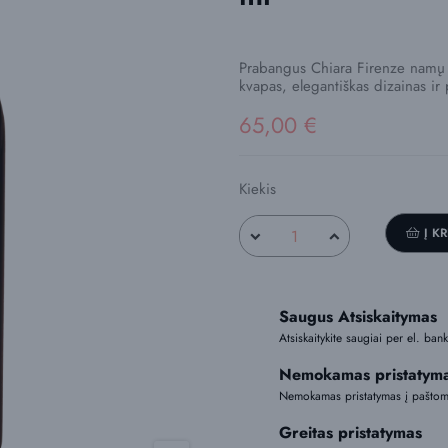
Prabangus Chiara Firenze namų k
kvapas, elegantiškas dizainas i
65,00 €
Kiekis
Į K
Saugus Atsiskaitymas
Atsiskaitykite saugiai per el. ba
Nemokamas pristatym
Nemokamas pristatymas į paštoma
Greitas pristatymas