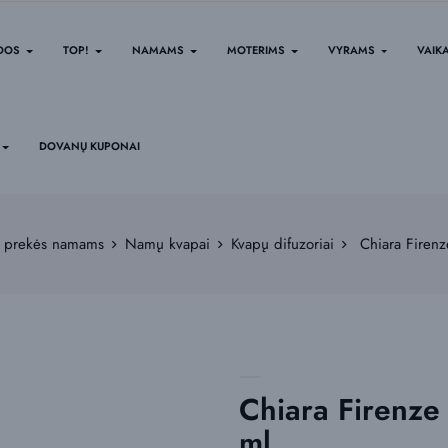
IDOS
TOP!
NAMAMS
MOTERIMS
VYRAMS
VAIK
DOVANŲ KUPONAI
r prekės namams
Namų kvapai
Kvapų difuzoriai
Chiara Firen
Chiara Firenz
ml