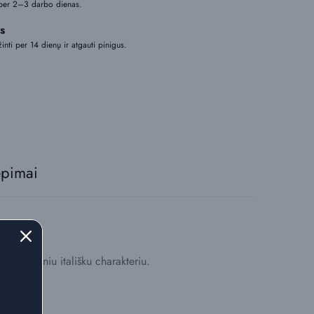
per 2–3 darbo dienas.
s
žinti per 14 dienų ir atgauti pinigus.
epimai
šskirtiniu itališku charakteriu.