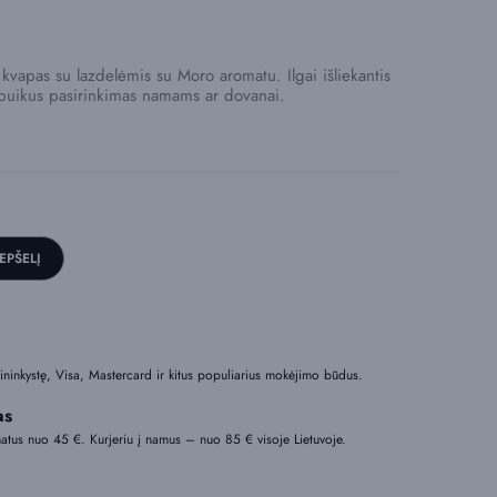
vapas su lazdelėmis su Moro aromatu. Ilgai išliekantis
r puikus pasirinkimas namams ar dovanai.
REPŠELĮ
nkininkystę, Visa, Mastercard ir kitus populiarius mokėjimo būdus.
as
tus nuo 45 €. Kurjeriu į namus – nuo 85 € visoje Lietuvoje.