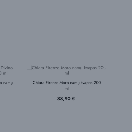
no namų
Chiara Firenze Moro namų kvapas 200
ml
Kaina
38,90 €