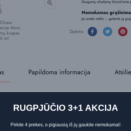
Daugumą užsakymų išsiunčiame 

Nemokamas grąžinima
Jei prekė netiks – galėsite ją grą
Dalintis
as
Papildoma informacija
Atsili
RUGPJŪČIO 3+1 AKCIJA
bės Chiara Firenze produktas, pasižymintis elegantišku aromatu ir i
Pirkite 4 prekes, o pigiausią iš jų gaukite nemokamai!