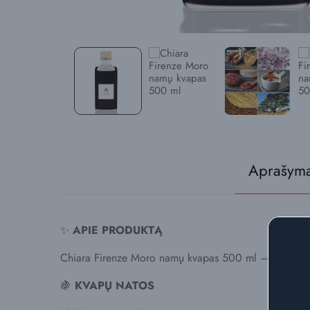
Aprašym
✨
APIE PRODUKTĄ
Chiara Firenze Moro namų kvapas 500 ml – aukštos koky
🍇
KVAPŲ NATOS