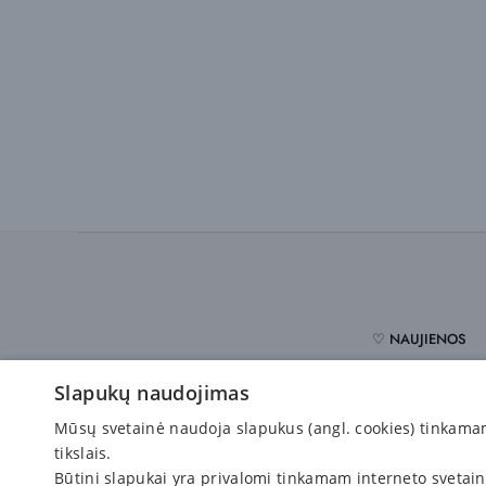
♡ NAUJIENOS
Slapukų naudojimas
Pirkėjams
Mūsų svetainė naudoja slapukus (angl. cookies) tinkamam s
tikslais.
Būtini slapukai yra privalomi tinkamam interneto svetai