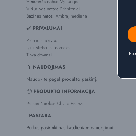
Viršutinės natos:
Vynuogės
Vidurinės natos:
Prieskoniai
Bazinės natos:
Ambra, mediena
✔️
PRIVALUMAI
Premium kokybė
Ilgai išliekantis aromatas
Tinka dovanai
Nuol
🧴
NAUDOJIMAS
Naudokite pagal produkto paskirtį.
📦
PRODUKTO INFORMACIJA
Prekės ženklas: Chiara Firenze
ℹ️
PASTABA
Puikus pasirinkimas kasdieniam naudojimui.