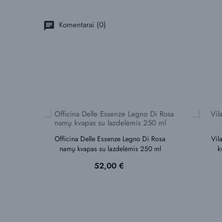
Komentarai (0)
chat
Officina Delle Essenze Legno Di Rosa
Vil
namų kvapas su lazdelėmis 250 ml
k
Kaina
52,00 €