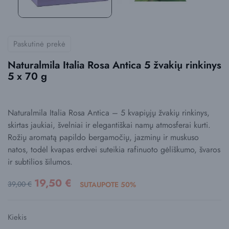
Paskutinė prekė
Naturalmila Italia Rosa Antica 5 žvakių rinkinys
5 x 70 g
Naturalmila Italia Rosa Antica – 5 kvapiųjų žvakių rinkinys,
skirtas jaukiai, švelniai ir elegantiškai namų atmosferai kurti.
Rožių aromatą papildo bergamočių, jazminų ir muskuso
natos, todėl kvapas erdvei suteikia rafinuoto gėliškumo, švaros
ir subtilios šilumos.
19,50 €
39,00 €
SUTAUPOTE 50%
Kiekis