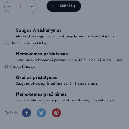
Į KREPŠELĮ
Saugus Atsiskaitymas
Atsiskaitykite saugiai per el. bankininkystę, Visa, Mastercard ir kitus
populiarius mokėjimo būdus.
Nemokamas pristatymas
Nemokamas pristatymas į paštomatus nuo 45 €. Kurjeriu į namus – nuo
85 € visoje Lietuvoje.
Greitas pristatymas
Daugumą užsakymų išsiunčiame per 2–3 darbo dienas.
Nemokamas grąžinimas
Jei prekė netiks – galėsite ją grąžinti per 14 dienų ir atgauti pinigus.
Dalintis