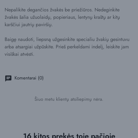
Nepalikite degančios žvakės be priežiūros. Nedeginkite
žvakės šalia užuolaidų, popieriaus, lentynų kraštų ar kitų
karščiui jautrių paviršių.
Baigę naudoti, liepsną užgesinkite specialiu žvakių gesintuvu
arba atsargiai užpūskite. Prieš perkeldami indelį, leiskite jam
visiškai atvėsti.
Komentarai (0)
chat
Šiuo metu klientų atsiliepimų nėra.
16 kitos prekės toje pačioje