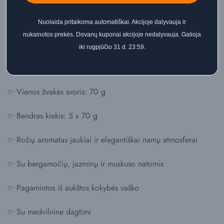
🤍 Bazinė nata: muskusas
Nuolaida pritaikoma automatiškai. Akcijoje dalyvauja ir
nukainotos prekės. Dovanų kuponai akcijoje nedalyvauja. Galioja
Ypatybės:
iki rugpjūčio 31 d. 23:59.
✨ Rinkinį sudaro 5 kvapiosios žvakės
✨ Vienos žvakės svoris: 70 g
✨ Bendras kiekis: 5 x 70 g
✨ Rožių aromatas jaukiai ir elegantiškai namų atmosferai
✨ Su bergamočių, jazminų ir muskuso natomis
✨ Pagamintos iš aukštos kokybės vaško
✨ Su medvilnine dagtimi