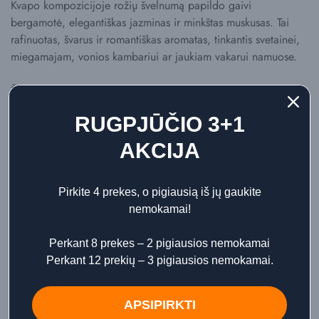
Kvapo kompozicijoje rožių švelnumą papildo gaivi
bergamotė, elegantiškas jazminas ir minkštas muskusas. Tai
rafinuotas, švarus ir romantiškas aromatas, tinkantis svetainei,
miegamajam, vonios kambariui ar jaukiam vakarui namuose.
Žvakės pagamintos iš aukštos kokybės vaško ir medvilninės
dagties. Dekoratyvūs žvakių indeliai suteikia rinkiniui estetikos,
RUGPJŪČIO 3+1
todėl žvakės tinka ne tik kvėpinti namams, bet ir kaip interjero
detalė.
AKCIJA
Rinkinys puikiai tinka dovanai – namų kvapų mėgėjams,
įkurtuvių proga, šventėms arba kaip jaukus dėmesio ženklas
Pirkite 4 prekes, o pigiausią iš jų gaukite
žmogui, vertinančiam subtilius gėlių aromatus.
nemokamai!
Kvapo natos:
Perkant 8 prekes – 2 pigiausios nemokamai
Perkant 12 prekių – 3 pigiausios nemokamai.
🌿 Viršutinė nata: bergamotė
APSIPIRKTI
🌸 Vidurinė nata: jazminas