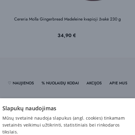
Cereria Molla Gingerbread Madeleine kvapioji žvakė 230 g
Kaina
34,90 €
♡ NAUJIENOS
% NUOLAIDŲ KODAI
AKCIJOS
APIE MUS
PRISTATYMAS
ATSISKAITYMAS
GRĄŽINIMAS
Slapukų naudojimas
Mūsų svetainė naudoja slapukus (angl. cookies) tinkamam
PRIVATUMO POLITIKA
svetainės veikimui užtikrinti, statistiniais bei rinkodaros
tikslais.