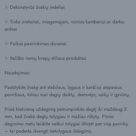
✨ Dekoratyvūs žvakių indeliai
✨ Tinka svetainei, miegamajam, vonios kambariui ar darbo
erdvei
✨ Puikus pasirinkimas dovanai
✨ Itališko namų kvapų stiliaus produktas
Naudojimas:
Pastatykite žvakę ant stabilaus, lygaus ir karščiui atsparaus
paviršiaus, toliau nuo degių daiktų, skersvėjo, vaikų ir gyvūnų.
Prieš kiekvieną uždegimą patrumpinkite dagtį iki maždaug 5
mm, kad žvakė degtų tolygiau ir mažiau rūkytų. Pirmo
deginimo metu leiskite vaškui tolygiai ištirpti per visą paviršių
– tai padeda išvengti netolygaus išdegimo.