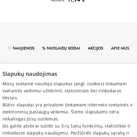
19,90 €
kaina
♡ NAUJIENOS
% NUOLAIDŲ KODAI
AKCIJOS
APIE MUS
PRISTATYMAS
ATSISKAITYMAS
GRĄŽINIMAS
Slapukų naudojimas
Mūsų svetainė naudoja slapukus (angl. cookies) tinkamam
PRIVATUMO POLITIKA
svetainės veikimui užtikrinti, statistiniais bei rinkodaros
tikslais.
Būtini slapukai yra privalomi tinkamam interneto svetainės ir
elektroninių paslaugų veikimui. Šiems slapukams nėra
reikalingas Jūsų sutikimas.
Jūs galite atskirai sutikti su 3-ių šalių funkcinių, statistikos ir
PIRKĖJAMS

rinkodaros slapukų naudojimu. Peržiūrėti slapukų sąrašą ir