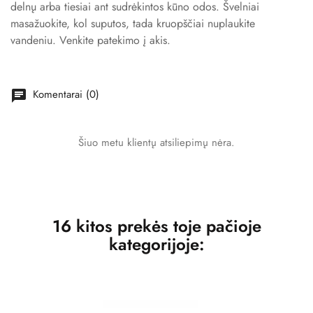
delnų arba tiesiai ant sudrėkintos kūno odos. Švelniai
masažuokite, kol suputos, tada kruopščiai nuplaukite
vandeniu. Venkite patekimo į akis.
Komentarai (0)
chat
Šiuo metu klientų atsiliepimų nėra.
16 kitos prekės toje pačioje
kategorijoje: