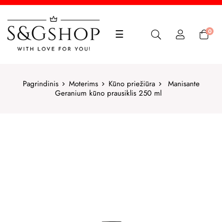
Toggle
0
☰
navigation
Pagrindinis
Moterims
Kūno priežiūra
Manisante
Geranium kūno prausiklis 250 ml