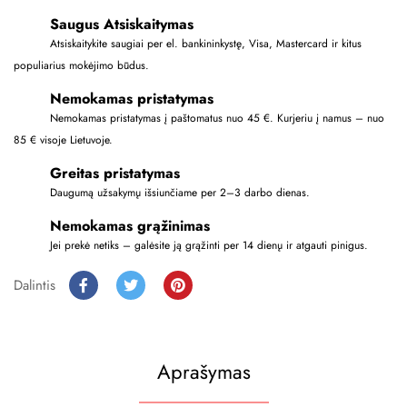
Saugus Atsiskaitymas
Atsiskaitykite saugiai per el. bankininkystę, Visa, Mastercard ir kitus
populiarius mokėjimo būdus.
Nemokamas pristatymas
Nemokamas pristatymas į paštomatus nuo 45 €. Kurjeriu į namus – nuo
85 € visoje Lietuvoje.
Greitas pristatymas
Daugumą užsakymų išsiunčiame per 2–3 darbo dienas.
Nemokamas grąžinimas
Jei prekė netiks – galėsite ją grąžinti per 14 dienų ir atgauti pinigus.
Dalintis
Aprašymas