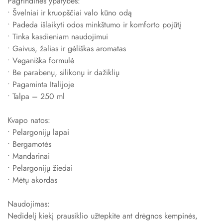
Pagrindinės ypatybės:
nukainotos prekės. Dovanų kuponai akcijoje nedalyvauja. Galioja
• Švelniai ir kruopščiai valo kūno odą
iki rugpjūčio 31 d. 23:59.
• Padeda išlaikyti odos minkštumo ir komforto pojūtį
• Tinka kasdieniam naudojimui
• Gaivus, žalias ir gėliškas aromatas
• Veganiška formulė
• Be parabenų, silikonų ir dažiklių
• Pagaminta Italijoje
• Talpa – 250 ml
Kvapo natos:
• Pelargonijų lapai
• Bergamotės
• Mandarinai
• Pelargonijų žiedai
• Mėtų akordas
Naudojimas:
Nedidelį kiekį prausiklio užtepkite ant drėgnos kempinės,