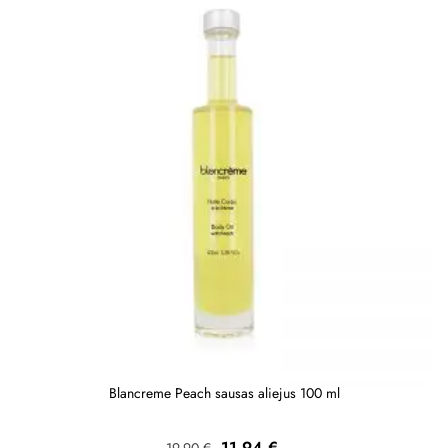
Blancreme Peach sausas aliejus 100 ml
Bazinė
Kaina
11,94 €