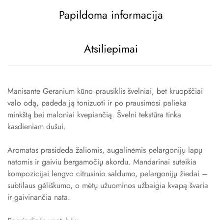
Papildoma informacija
Atsiliepimai
RUGPJŪČIO 3+1
AKCIJA
Manisante Geranium kūno prausiklis švelniai, bet kruopščiai
valo odą, padeda ją tonizuoti ir po prausimosi palieka
Pirkite 4 prekes, o pigiausią iš jų gaukite
minkštą bei maloniai kvepiančią. Švelni tekstūra tinka
nemokamai!
kasdieniam dušui.
Perkant 8 prekes – 2 pigiausios nemokamai
Aromatas prasideda žaliomis, augalinėmis pelargonijų lapų
Perkant 12 prekių – 3 pigiausios nemokamai.
natomis ir gaiviu bergamočių akordu. Mandarinai suteikia
kompozicijai lengvo citrusinio saldumo, pelargonijų žiedai –
APSIPIRKTI
subtilaus gėliškumo, o mėtų užuominos užbaigia kvapą švaria
ir gaivinančia nata.
Nuolaida pritaikoma automatiškai. Akcijoje dalyvauja ir