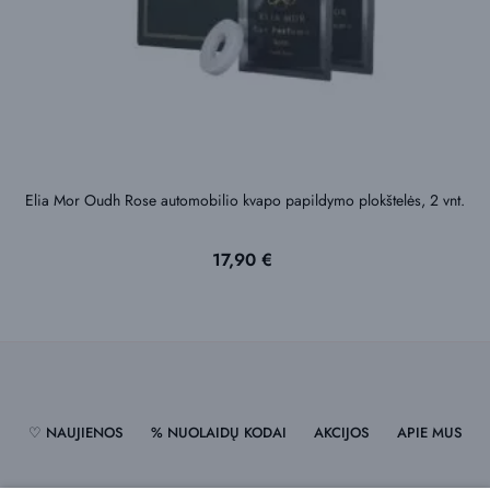
Elia Mor Oudh Rose automobilio kvapo papildymo plokštelės, 2 vnt.
Kaina
17,90 €
♡ NAUJIENOS
% NUOLAIDŲ KODAI
AKCIJOS
APIE MUS