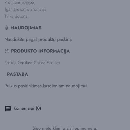
Premium kokybė
Ilgai išliekantis aromatas
Tinka dovanai
🧴
NAUDOJIMAS
Naudokite pagal produkto paskirtį.
📦
PRODUKTO INFORMACIJA
Prekės ženklas: Chiara Firenze
ℹ️
PASTABA
Puikus pasirinkimas kasdieniam naudojimui.
Komentarai (0)
chat
Šiuo metu klientų atsiliepimų nėra.