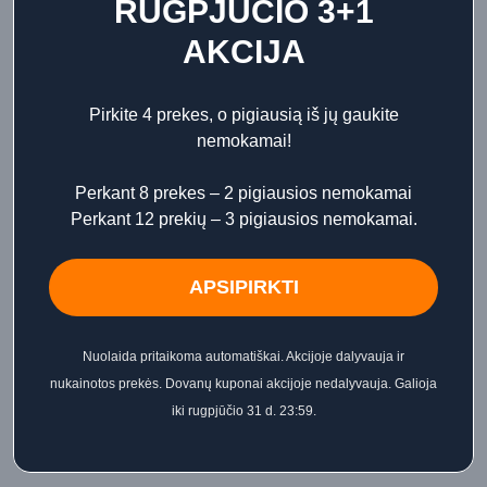
Papildoma informacija
RUGPJŪČIO 3+1
AKCIJA
Atsiliepimai
Pirkite 4 prekes, o pigiausią iš jų gaukite
nemokamai!
✨
APIE PRODUKTĄ
Perkant 8 prekes – 2 pigiausios nemokamai
Chiara Firenze Melangrana automobilio kvapo papildymas –
Perkant 12 prekių – 3 pigiausios nemokamai.
aukštos kokybės Chiara Firenze produktas, pasižymintis
elegantišku aromatu ir išskirtiniu itališku charakteriu.
APSIPIRKTI
🍇
KVAPŲ NATOS
Viršutinės natos:
Vynuogės
Nuolaida pritaikoma automatiškai. Akcijoje dalyvauja ir
Vidurinės natos:
Prieskoniai
nukainotos prekės. Dovanų kuponai akcijoje nedalyvauja. Galioja
Bazinės natos:
Ambra, mediena
iki rugpjūčio 31 d. 23:59.
✔️
PRIVALUMAI