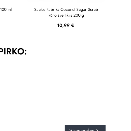
 100 ml
Saules Fabrika Coconut Sugar Scrub
Sau
kūno šveitiklis 200 g
Kaina
10,99 €
 PIRKO:
Visos prekės