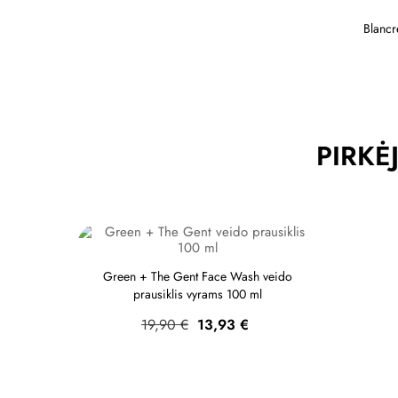
Blancr
PIRKĖJ
Green + The Gent Face Wash veido
prausiklis vyrams 100 ml
Bazinė
Kaina
19,90 €
13,93 €
kaina