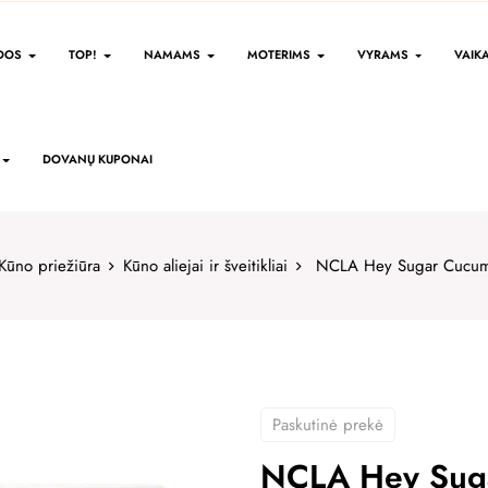
IDOS
TOP!
NAMAMS
MOTERIMS
VYRAMS
VAIK
DOVANŲ KUPONAI
Kūno priežiūra
Kūno aliejai ir šveitikliai
NCLA Hey Sugar Cucumbe
Paskutinė prekė
NCLA Hey Sug