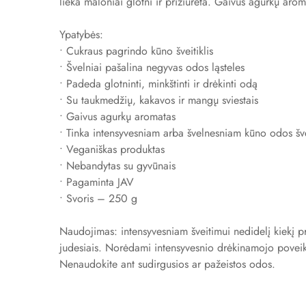
lieka maloniai glotni ir prižiūrėta. Gaivus agurkų aroma
Ypatybės:
• Cukraus pagrindo kūno šveitiklis
• Švelniai pašalina negyvas odos ląsteles
• Padeda glotninti, minkštinti ir drėkinti odą
• Su taukmedžių, kakavos ir mangų sviestais
• Gaivus agurkų aromatas
• Tinka intensyvesniam arba švelnesniam kūno odos šv
• Veganiškas produktas
• Nebandytas su gyvūnais
• Pagaminta JAV
• Svoris – 250 g
Naudojimas: intensyvesniam šveitimui nedidelį kiekį 
judesiais. Norėdami intensyvesnio drėkinamojo poveik
Nenaudokite ant sudirgusios ar pažeistos odos.