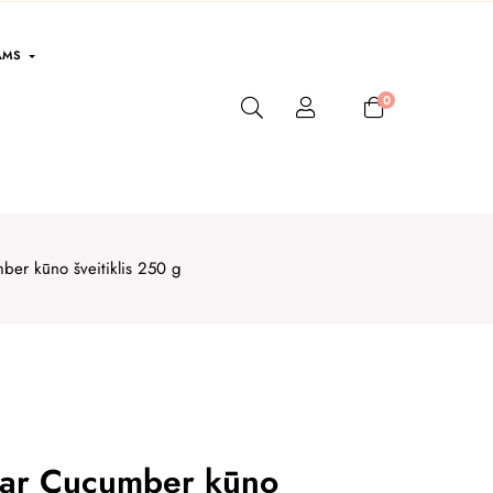
AMS
0
r kūno šveitiklis 250 g
ar Cucumber kūno