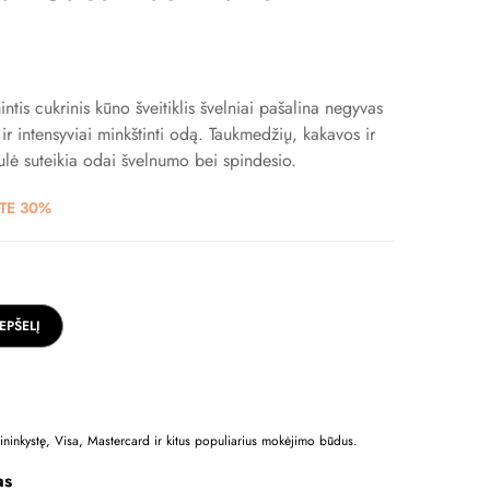
tis cukrinis kūno šveitiklis švelniai pašalina negyvas
ir intensyviai minkštinti odą. Taukmedžių, kakavos ir
ulė suteikia odai švelnumo bei spindesio.
TE 30%
REPŠELĮ
nkininkystę, Visa, Mastercard ir kitus populiarius mokėjimo būdus.
as