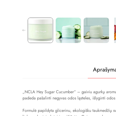
Aprašym
„NCLA Hey Sugar Cucumber“ – gaiviu agurkų aromatu pas
padeda pašalinti negyvas odos ląsteles, išlyginti odos 
Formulė papildyta glicerinu, ekologišku taukmedžių svi