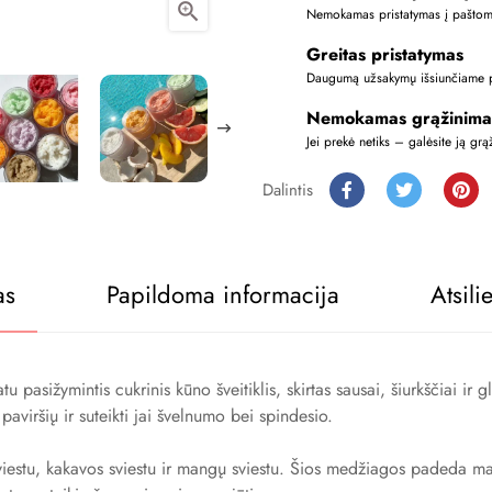

Nemokamas pristatymas į paštoma
Greitas pristatymas
Daugumą užsakymų išsiunčiame 
Nemokamas grąžinima
Jei prekė netiks – galėsite ją grą
Dalintis
as
Papildoma informacija
Atsili
ižymintis cukrinis kūno šveitiklis, skirtas sausai, šiurkščiai ir g
paviršių ir suteikti jai švelnumo bei spindesio.
estu, kakavos sviestu ir mangų sviestu. Šios medžiagos padeda maitin