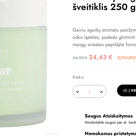
šveitiklis 250 g
Gaiviu agurkų aromatu pasižymin
odos ląsteles, padeda glotninti 
mangų sviestais papildyta form
24,43 €
34,90 €
SUTAUPO
Kiekis
Į K
Saugus Atsiskaitymas
Atsiskaitykite saugiai per el. ba
Nemokamas pristatym