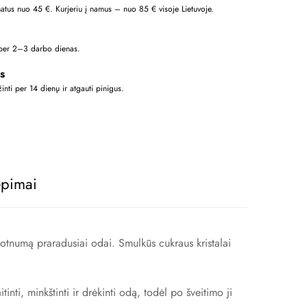
tus nuo 45 €. Kurjeriu į namus – nuo 85 € visoje Lietuvoje.
per 2–3 darbo dienas.
s
žinti per 14 dienų ir atgauti pinigus.
epimai
lotnumą praradusiai odai. Smulkūs cukraus kristalai
ti, minkštinti ir drėkinti odą, todėl po šveitimo ji