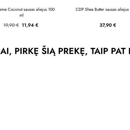
eme Coconut sausas aliejus 100
CDP Shea Butter sausas aliejus
ml
Bazinė
Kaina
Kaina
19,90 €
11,94 €
37,90 €
kaina
AI, PIRKĘ ŠIĄ PREKĘ, TAIP PAT