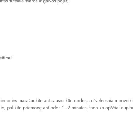
tas suteikia švaros ir gaivos pojūtį.
eitimui
priemonės masažuokite ant sausos kūno odos, o švelnesniam poveik
io, palikite priemonę ant odos 1–2 minutes, tada kruopščiai nupla