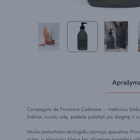
Aprašym
Compagnie de Provence Cashmere – tradiciniu būdu ka
švelniai nuvalo odą, padeda palaikyti jos drėgmę ir s
Muilas praturtintas ekologišku pirmojo spaudimo Provan
putas, o alyvuogių aliejus bei glicerinas puoselėja o