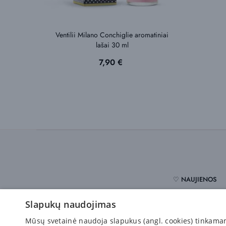
Ventilii Milano Conchiglie aromatiniai
lašai 30 ml
Kaina
7,90 €
♡ NAUJIENOS
Slapukų naudojimas
Pirkėjams
Mūsų svetainė naudoja slapukus (angl. cookies) tinkamam s