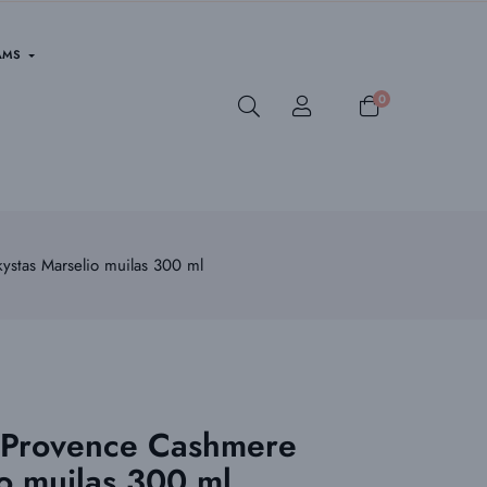
AMS
0
stas Marselio muilas 300 ml
Provence Cashmere
io muilas 300 ml