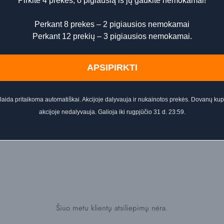
Pirkite 4 prekes, o pigiausią iš jų gaukite nemokamai!
Perkant 8 prekes – 2 pigiausios nemokamai
Perkant 12 prekių – 3 pigiausios nemokamai.
APSIPIRKTI
aida pritaikoma automatiškai. Akcijoje dalyvauja ir nukainotos prekės. Dovanų ku
akcijoje nedalyvauja. Galioja iki rugpjūčio 31 d. 23:59.
skirstykite ant sudrėkintų rankų arba kūno odos. Švelniai masažuoki
Šiuo metu klientų atsiliepimų nėra.