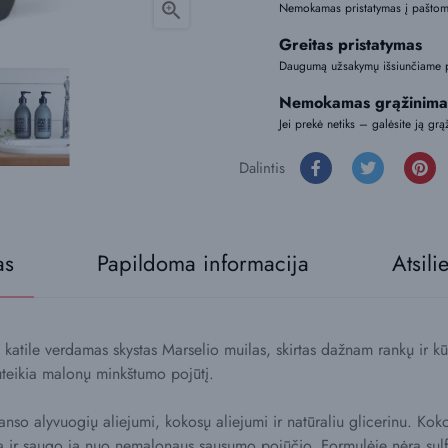

Nemokamas pristatymas į paštoma
Greitas pristatymas
Daugumą užsakymų išsiunčiame 
Nemokamas grąžinima
Jei prekė netiks – galėsite ją grą
Dalintis
as
Papildoma informacija
Atsili
tile verdamas skystas Marselio muilas, skirtas dažnam rankų ir kū
uteikia malonų minkštumo pojūtį.
so alyvuogių aliejumi, kokosų aliejumi ir natūraliu glicerinu. Koko
dą ir saugo ją nuo nemalonaus sausumo pojūčio. Formulėje nėra sulf