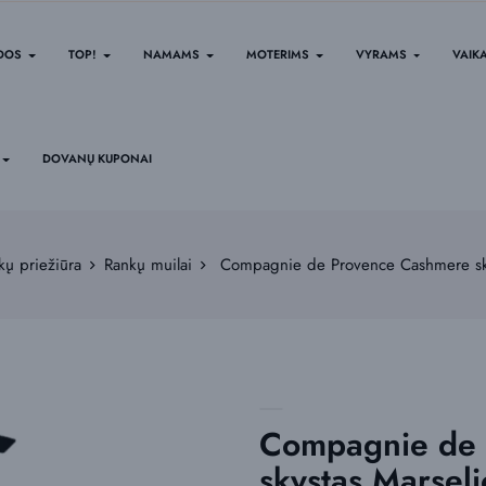
IDOS
TOP!
NAMAMS
MOTERIMS
VYRAMS
VAIK
DOVANŲ KUPONAI
kų priežiūra
Rankų muilai
Compagnie de Provence Cashmere sky
Compagnie de 
skystas Marsel