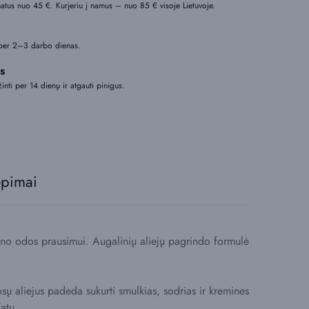
tus nuo 45 €. Kurjeriu į namus – nuo 85 € visoje Lietuvoje.
per 2–3 darbo dienas.
s
žinti per 14 dienų ir atgauti pinigus.
epimai
no odos prausimui. Augalinių aliejų pagrindo formulė
sų aliejus padeda sukurti smulkias, sodrias ir kremines
atų.