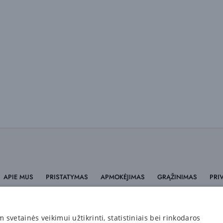
APIE MUS
PRISTATYMAS
APMOKĖJIMAS
GRĄŽINIMAS
PRI
Informacija
vetainės veikimui užtikrinti, statistiniais bei rinkodaros