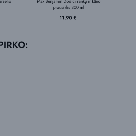
rselio
Max Benjamin Dodici rankų ir kūno
Va
prausiklis 300 ml
Geran
Kaina
11,90 €
 PIRKO: