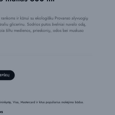
s rankoms ir kūnui su ekologišku Provanso alyvuogių
ūraliu glicerinu. Sodrios putos švelniai nuvalo odą,
ubia šiltu medienos, prieskonių, odos bei muskuso
REPŠELĮ
nkininkystę, Visa, Mastercard ir kitus populiarius mokėjimo būdus.
as