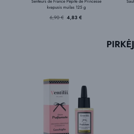
Senteurs de France Pépite de Princesse
Saul
kvapusis muilas 125 g
Bazinė
Kaina
6,90 €
4,83 €
kaina
PIRKĖJ