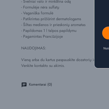
- Švelniai valo ir minkština odą
- Formulėje nėra sulfatų
- Veganiška formulė
- Patikrintas prižiūrint dermatologams
- Šiltas medienos ir prieskonių aromatas
- Papildomas 1 l talpos papildymu
- Pagamintas Prancūzijoje
NAUDOJIMAS:
Nuol
Vieną arba du kartus paspauskite dozatorių ir muilą pa
Venkite kontakto su akimis.
Komentarai (0)
chat