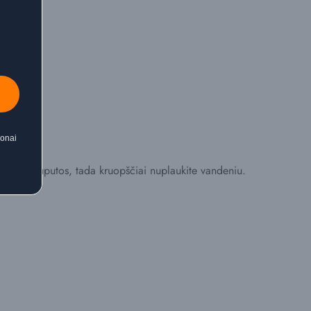
ponai
te, kol suputos, tada kruopščiai nuplaukite vandeniu.