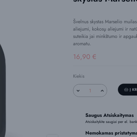
Švelnus skystas Marselio muila
aliejumi, kokosų aliejumi ir nat
suteikia jai minkštumo ir apga
aromatu.
16,90 €
Kiekis
Į K
Saugus Atsiskaitymas
Atsiskaitykite saugiai per el. ba
Nemokamas pristatym