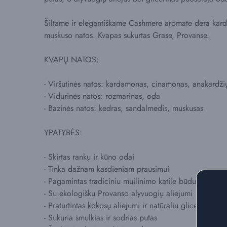
Šiltame ir elegantiškame Cashmere aromate dera kard
muskuso natos. Kvapas sukurtas Grase, Provanse.
KVAPŲ NATOS:
- Viršutinės natos: kardamonas, cinamonas, anakardži
- Vidurinės natos: rozmarinas, oda
- Bazinės natos: kedras, sandalmedis, muskusas
YPATYBĖS:
- Skirtas rankų ir kūno odai
- Tinka dažnam kasdieniam prausimui
- Pagamintas tradiciniu muilinimo katile būdu
- Su ekologišku Provanso alyvuogių aliejumi
- Praturtintas kokosų aliejumi ir natūraliu glicerinu
- Sukuria smulkias ir sodrias putas