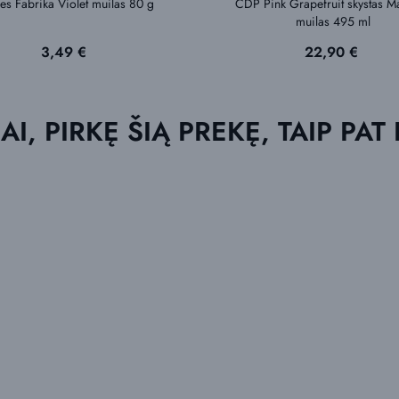
es Fabrika Violet muilas 80 g
CDP Pink Grapefruit skystas Ma
muilas 495 ml
Kaina
Kaina
3,49 €
22,90 €
AI, PIRKĘ ŠIĄ PREKĘ, TAIP PAT