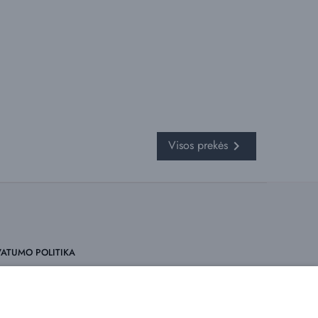
Visos prekės

VATUMO POLITIKA