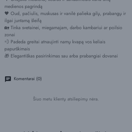
medienos pagrindą
🖤 Oud, pačiulis, muskusas ir vanilė palieka gilų, prabangų ir
ilgai juntamą šleifą
🏡 Tinka svetainei, miegamajam, darbo kambariui ar poilsio
zonai
💨 Padeda greitai atnaujinti namų kvapą vos keliais
papurškimais
🎁 Elegantiškas pasirinkimas sau arba prabangiai dovanai
Komentarai (0)
chat
Šiuo metu klientų atsiliepimų nėra.