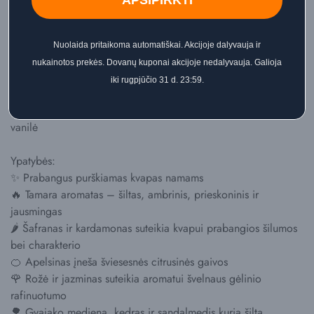
APSIPIRKTI
atvykstant svečiams, po tvarkymosi ar tada, kai norisi greitai
atnaujinti erdvės aromatą.
Nuolaida pritaikoma automatiškai. Akcijoje dalyvauja ir
Kvapo natos:
nukainotos prekės. Dovanų kuponai akcijoje nedalyvauja. Galioja
🔥 Viršutinės natos: šafranas, kardamonas, apelsinas
iki rugpjūčio 31 d. 23:59.
🌹 Vidurinės natos: rožė, gvajako mediena, kedras, jazminas
🌳 Bazinės natos: pačiulis, muskusas, sandalmedis, oud,
vanilė
Ypatybės:
✨ Prabangus purškiamas kvapas namams
🔥 Tamara aromatas – šiltas, ambrinis, prieskoninis ir
jausmingas
🌶️ Šafranas ir kardamonas suteikia kvapui prabangios šilumos
bei charakterio
🍊 Apelsinas įneša šviesesnės citrusinės gaivos
🌹 Rožė ir jazminas suteikia aromatui švelnaus gėlinio
rafinuotumo
🌳 Gvajako mediena, kedras ir sandalmedis kuria šiltą