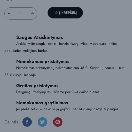
Į KREPŠELĮ
Saugus Atsiskaitymas
Atsiskaitykite saugiai per el. bankininkystę, Visa, Mastercard ir kitus
populiarius mokėjimo būdus.
Nemokamas pristatymas
Nemokamas pristatymas į paštomatus nuo 45 €. Kurjeriu į namus – nuo
85 € visoje Lietuvoje.
Greitas pristatymas
Daugumą užsakymų išsiunčiame per 2–3 darbo dienas.
Nemokamas grąžinimas
Jei prekė netiks – galėsite ją grąžinti per 14 dienų ir atgauti pinigus.
Dalintis