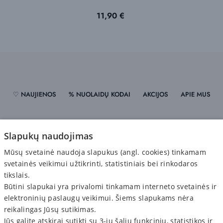
Kaina
11,90 €
♡ NAUJIENOS
% NUOLAIDŲ KODAI
AKCIJOS
APIE MUS
PRISTATYMAS
ATSISKAITYMAS
GRĄŽINIMAS
Slapukų naudojimas
Mūsų svetainė naudoja slapukus (angl. cookies) tinkamam
PRIVATUMO POLITIKA
svetainės veikimui užtikrinti, statistiniais bei rinkodaros
tikslais.
Būtini slapukai yra privalomi tinkamam interneto svetainės ir
elektroninių paslaugų veikimui. Šiems slapukams nėra
reikalingas Jūsų sutikimas.
Jūs galite atskirai sutikti su 3-ių šalių funkcinių, statistikos ir