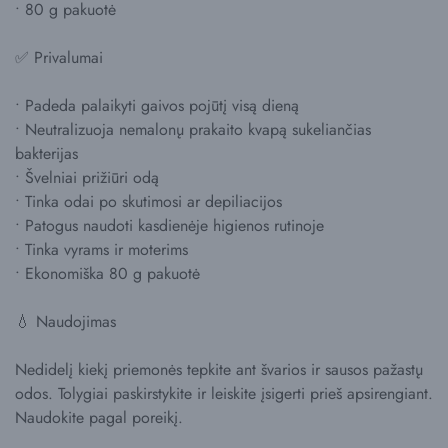
• 80 g pakuotė
✅ Privalumai
• Padeda palaikyti gaivos pojūtį visą dieną
• Neutralizuoja nemalonų prakaito kvapą sukeliančias
bakterijas
• Švelniai prižiūri odą
• Tinka odai po skutimosi ar depiliacijos
• Patogus naudoti kasdienėje higienos rutinoje
• Tinka vyrams ir moterims
• Ekonomiška 80 g pakuotė
💧 Naudojimas
Nedidelį kiekį priemonės tepkite ant švarios ir sausos pažastų
odos. Tolygiai paskirstykite ir leiskite įsigerti prieš apsirengiant.
Naudokite pagal poreikį.