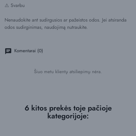
⚠️ Svarbu
Nenaudokite ant sudirgusios ar pažeistos odos. Jei atsiranda
odos sudirginimas, naudojimą nutraukite.
Komentarai (0)
chat
Šiuo metu klientų atsiliepimų nėra.
6 kitos prekės toje pačioje
kategorijoje: