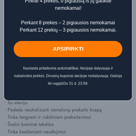
Pirkite 4 prekes, o pigiausią iš jų gaukite
Kreminė formulė lengvai tepasi ant odos, o sudėtyje esantis
nemokamai!
alavijas padeda prižiūrėti odą, ypač po skutimosi ar
depiliacijos. Dezodorantas tinka lengvam ir vidutiniam
Perkant 8 prekes – 2 pigiausios nemokamai
prakaitavimui.
Perkant 12 prekių – 3 pigiausios nemokamai.
80 g pakuotė yra ekonomiška ir patogi kasdieniam
APSIPIRKTI
naudojimui namuose.
🌿 Pagrindinės savybės
Nuolaida pritaikoma automatiškai. Akcijoje dalyvauja ir
nukainotos prekės. Dovanų kuponai akcijoje nedalyvauja. Galioja
• Kreminis dezodorantas
iki rugpjūčio 31 d. 23:59.
• Be aliuminio
• Be alkoholio
• Su alaviju
• Padeda neutralizuoti nemalonų prakaito kvapą
• Tinka lengvam ir vidutiniam prakaitavimui
• Švelni kreminė tekstūra
• Tinka kasdieniam naudojimui