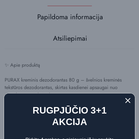
Papildoma informacija
Atsiliepimai
✨ Apie produktą
PURAX kreminis dezodorantas 80 g – švelnios kreminės
tekstūros dezodorantas, skirtas kasdienei apsaugai nuo
nemalonaus prakaito kvapo.
RUGPJŪČIO 3+1
Priemonė padeda neutralizuoti bakterijas, kurios sukelia
nemalonų prakaito kvapą, ir suteikia gaivos bei švaros pojūtį
AKCIJA
visai dienai. Tai geras pasirinkimas žmonėms, kurie ieško
dezodoranto be aliuminio ir alkoholio.