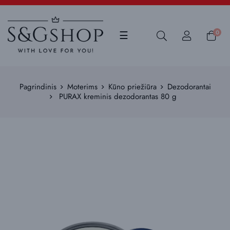
Toggle
0
☰
navigation
Pagrindinis
Moterims
Kūno priežiūra
Dezodorantai
PURAX kreminis dezodorantas 80 g