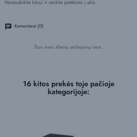
Nenaudokite kūnui ir venkite patekimo į akis.
Komentarai (0)
chat
Šiuo metu klientų atsiliepimų nėra.
16 kitos prekės toje pačioje
kategorijoje: