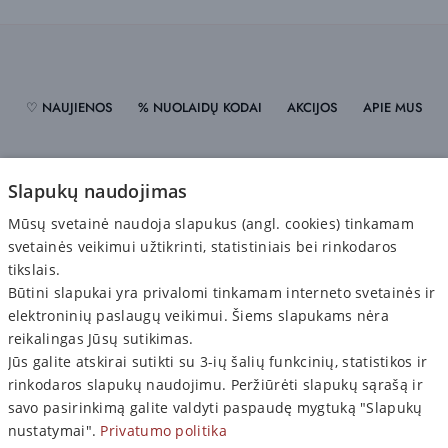
♡ NAUJIENOS
% NUOLAIDŲ KODAI
AKCIJOS
APIE MUS
PRISTATYMAS
ATSISKAITYMAS
GRĄŽINIMAS
Slapukų naudojimas
Mūsų svetainė naudoja slapukus (angl. cookies) tinkamam
PRIVATUMO POLITIKA
svetainės veikimui užtikrinti, statistiniais bei rinkodaros
tikslais.
Būtini slapukai yra privalomi tinkamam interneto svetainės ir
elektroninių paslaugų veikimui. Šiems slapukams nėra
reikalingas Jūsų sutikimas.
Jūs galite atskirai sutikti su 3-ių šalių funkcinių, statistikos ir
PIRKĖJAMS

rinkodaros slapukų naudojimu. Peržiūrėti slapukų sąrašą ir
INFORMACIJA

savo pasirinkimą galite valdyti paspaudę mygtuką "Slapukų
nustatymai".
Privatumo politika