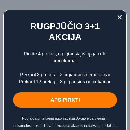
Papildoma informacija
RUGPJŪČIO 3+1
Atsiliepimai
AKCIJA
Pirkite 4 prekes, o pigiausią iš jų gaukite
Manisante Java Vetiver kambario purškiklis padeda greitai
nemokamai!
atgaivinti namų erdvę ir suteikia jai savitą kvapo charakterį.
Aromatas prasideda gyvybinga greipfrutų gaiva, kurią
Perkant 8 prekes – 2 pigiausios nemokamai
sušvelnina šviesios nerolio natos. Pelargonijos suteikia žalią,
Perkant 12 prekių – 3 pigiausios nemokamai.
botaninį akcentą, o žemiška Java vetiverija ir švelnus muskusas
sukuria gilų, apgaubiantį pagrindą.
APSIPIRKTI
Kvapo natos:
• Greipfrutai
Nuolaida pritaikoma automatiškai. Akcijoje dalyvauja ir
• Nerolis
nukainotos prekės. Dovanų kuponai akcijoje nedalyvauja. Galioja
• Pelargonijos