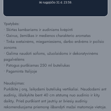
iki rugpjūčio 31 d. 23:59.
• Java vetiverijos
• Muskusas
Ypatybės:
• Skirtas kambariams ir audiniams kvėpinti
• Gaivus, žemiškas ir medienos charakterio aromatas
• Tinka svetainėms, miegamiesiems, darbo erdvėms ir poilsio
zonoms
• Galima naudoti sofoms, užuolaidoms ir dekoratyvinėms
pagalvėlėms
• Patogus purškiamas 250 ml buteliukas
• Pagaminta Italijoje
Naudojimas:
Purkškite į orą, laikydami buteliuką vertikaliai. Naudodami ant
audinių, išlaikykite bent 40 cm atstumą nuo audinio ir kitų
daiktų. Prieš purškiant ant jautrių ar šviesių audinių
rekomenduojama priemonę išbandyti mažai matomoje vietoje.